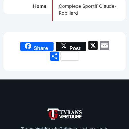
Home
Complexe Sportif Claude-
Robillard
X
Emai
Share
Post
Share
Tyrans Vertdure de Gatineau
– est un club de