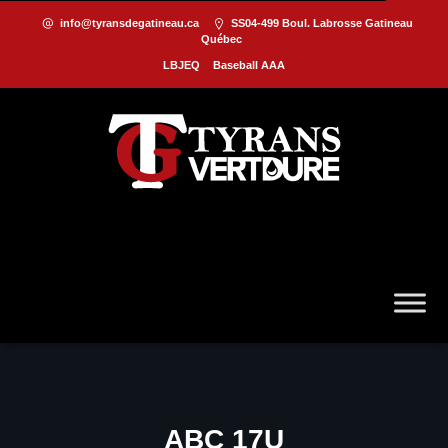
info@tyransdegatineau.ca
SS04-499 Boul. Labrosse Gatineau
Québec
LBJEQ
Baseball AAA
ABC 17U