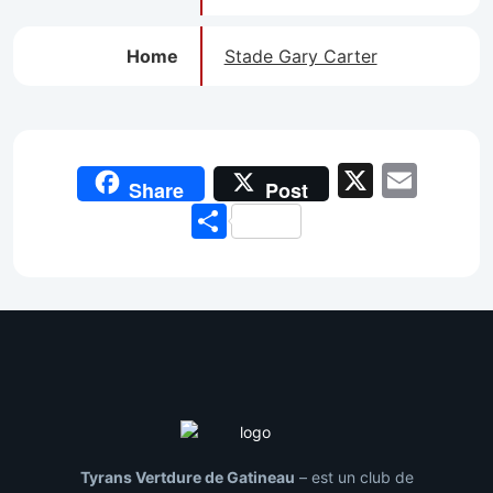
Home
Stade Gary Carter
X
Emai
Share
Post
Share
Tyrans Vertdure de Gatineau
– est un club de