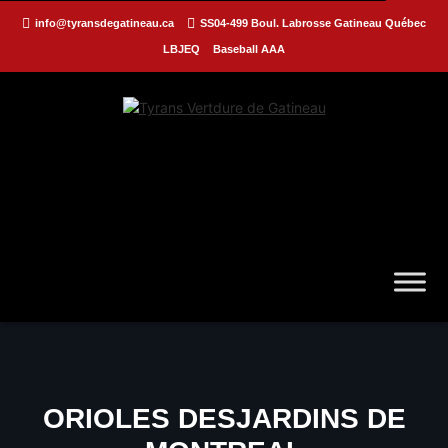
info@tyransdegatineau.ca
SS04-499 Boul. Labrosse Gatineau Québec
LBJEQ
Baseball AAA
ORIOLES DESJARDINS DE