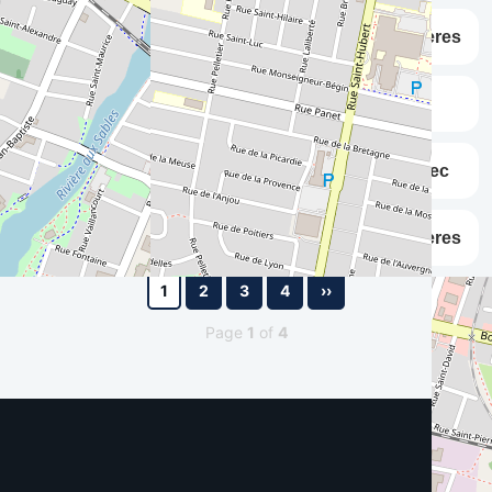
Voyageurs de Jonquiere vs Aigles de Trois-Rivieres
Voyageurs de Jonquiere vs ABC 16U
Voyageurs de Jonquiere vs Diamants de Quebec
Voyageurs de Jonquiere vs Aigles de Trois-Rivieres
1
2
3
4
››
Page
1
of
4