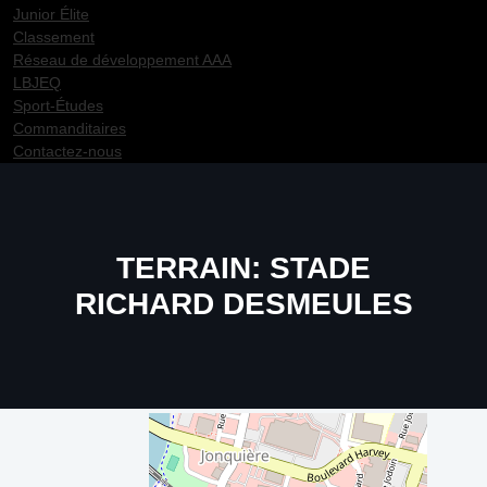
Junior Élite
Classement
Réseau de développement AAA
LBJEQ
Sport-Études
Commanditaires
Contactez-nous
TERRAIN:
STADE
RICHARD DESMEULES