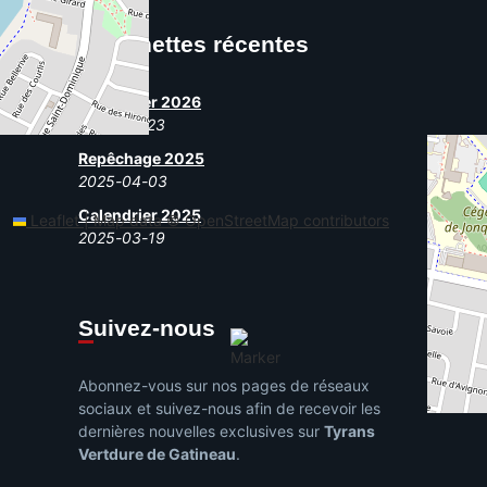
Manchettes récentes
Calendrier 2026
2026-02-23
Repêchage 2025
2025-04-03
Calendrier 2025
Leaflet
|
Map data ©
OpenStreetMap
contributors
2025-03-19
Suivez-nous
Abonnez-vous sur nos pages de réseaux
sociaux et suivez-nous afin de recevoir les
dernières nouvelles exclusives sur
Tyrans
Vertdure de Gatineau
.