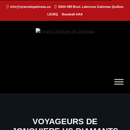
info@tyransdegatineau.ca
SS04-499 Boul. Labrosse Gatineau Québec
LBJEQ
Baseball AAA
VOYAGEURS DE