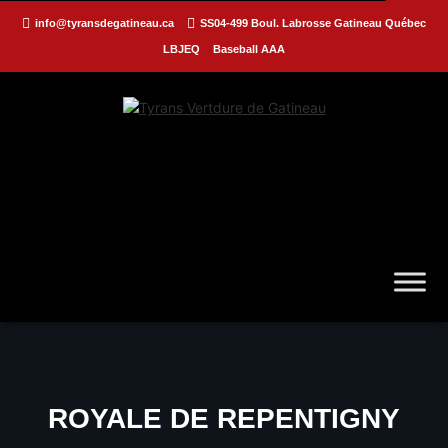
info@tyransdegatineau.ca
SS04-499 Boul. Labrosse Gatineau Québec
LBJEQ
Baseball AAA
ROYALE DE REPENTIGNY