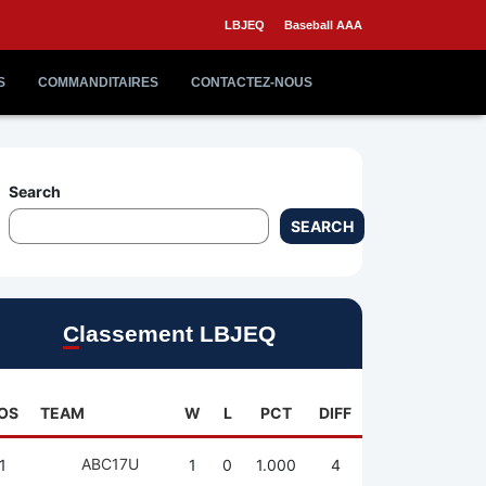
LBJEQ
Baseball AAA
S
COMMANDITAIRES
CONTACTEZ-NOUS
Search
SEARCH
Classement LBJEQ
OS
TEAM
W
L
PCT
DIFF
ABC17U
1
1
0
1.000
4