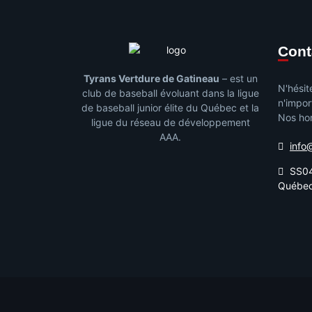
Con
Tyrans Vertdure de Gatineau
– est un
N'hésit
club de baseball évoluant dans la ligue
n'impor
de baseball junior élite du Québec et la
Nos hor
ligue du réseau de développement
AAA.
info
SS04
Québe