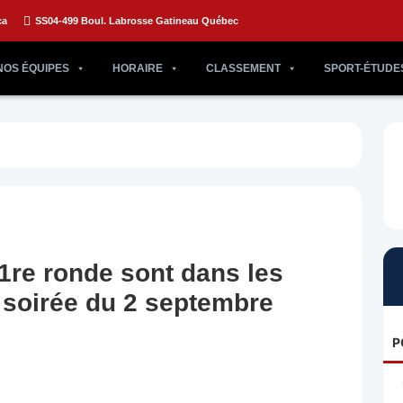
ca
SS04-499 Boul. Labrosse Gatineau Québec
NOS ÉQUIPES
HORAIRE
CLASSEMENT
SPORT-ÉTUDE
1re ronde sont dans les
 soirée du 2 septembre
P