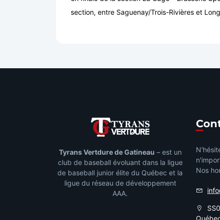
section, entre Saguenay/Trois-Rivières et Long
Con
N'hésit
Tyrans Vertdure de Gatineau
– est un
n'impor
club de baseball évoluant dans la ligue
Nos hor
de baseball junior élite du Québec et la
ligue du réseau de développement
inf
AAA.
SS04
Québe