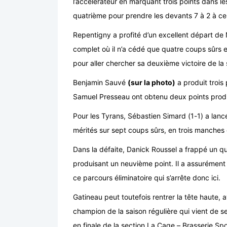
l’accélérateur en marquant trois points dans l
quatrième pour prendre les devants 7 à 2 à c
Repentigny a profité d’un excellent départ de 
complet où il n’a cédé que quatre coups sûrs et
pour aller chercher sa deuxième victoire de la 
Benjamin Sauvé
(sur la photo)
a produit trois
Samuel Presseau ont obtenu deux points prod
Pour les Tyrans, Sébastien Simard (1-1) a lancé
mérités sur sept coups sûrs, en trois manches e
Dans la défaite, Danick Roussel a frappé un qua
produisant un neuvième point. Il a assurément é
ce parcours éliminatoire qui s’arrête donc ici.
Gatineau peut toutefois rentrer la tête haute, 
champion de la saison régulière qui vient de 
en finale de la section La Cage – Brasserie Spo