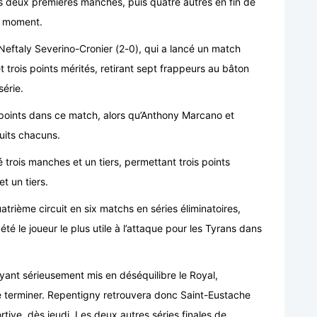
es deux premières manches, puis quatre autres en fin de
e moment.
Neftaly Severino-Cronier (2-0), qui a lancé un match
 trois points mérités, retirant sept frappeurs au bâton
série.
 points dans ce match, alors qu’Anthony Marcano et
uits chacuns.
 trois manches et un tiers, permettant trois points
t un tiers.
trième circuit en six matchs en séries éliminatoires,
té le joueur le plus utile à l’attaque pour les Tyrans dans
ayant sérieusement mis en déséquilibre le Royal,
se terminer. Repentigny retrouvera donc Saint-Eustache
rtive, dès jeudi. Les deux autres séries finales de