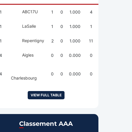
ABC17U
1
1
0
1.000
4
LaSalle
1
1
0
1.000
1
Repentigny
1
2
0
1.000
11
Aigles
4
0
0
0.000
0
4
0
0
0.000
0
Charlesbourg
VIEW FULL TABLE
Classement AAA