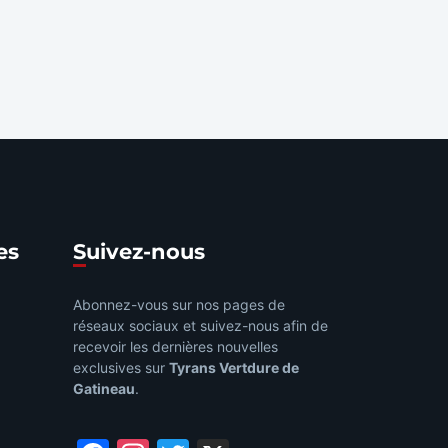
es
Suivez-nous
Abonnez-vous sur nos pages de
réseaux sociaux et suivez-nous afin de
recevoir les dernières nouvelles
exclusives sur
Tyrans Vertdure de
Gatineau
.