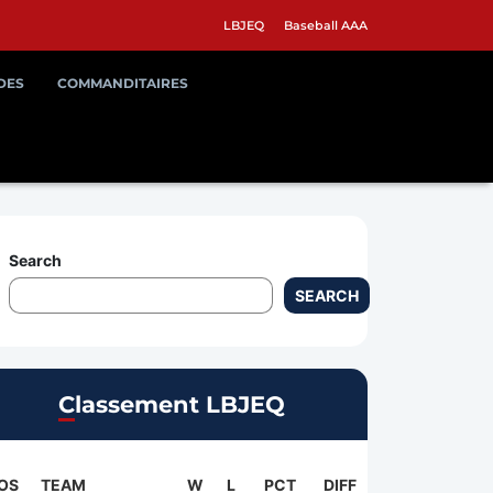
LBJEQ
Baseball AAA
DES
COMMANDITAIRES
Search
SEARCH
Classement LBJEQ
OS
TEAM
W
L
PCT
DIFF