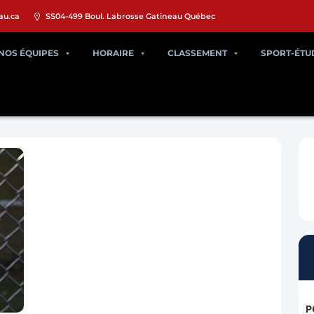
au.ca
SS04-499 Boul. Labrosse Gatineau Québec
NOS ÉQUIPES
HORAIRE
CLASSEMENT
SPORT-ÉTU
P