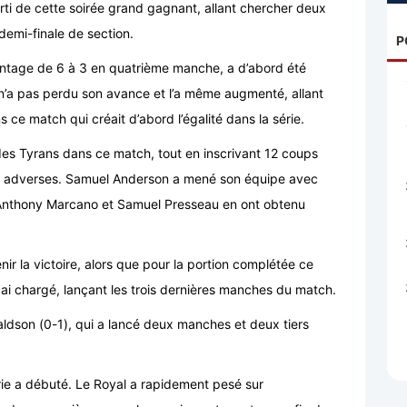
sorti de cette soirée grand gagnant, allant chercher deux
e demi-finale de section.
P
ointage de 6 à 3 en quatrième manche, a d’abord été
’a pas perdu son avance et l’a même augmenté, allant
 ce match qui créait d’abord l’égalité dans la série.
des Tyrans dans ce match, tout en inscrivant 12 coups
urs adverses. Samuel Anderson a mené son équipe avec
u’Anthony Marcano et Samuel Presseau en ont obtenu
ir la victoire, alors que pour la portion complétée ce
en ai chargé, lançant les trois dernières manches du match.
aldson (0-1), qui a lancé deux manches et deux tiers
rie a débuté. Le Royal a rapidement pesé sur