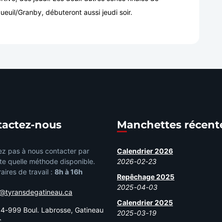
ueuil/Granby, débuteront aussi jeudi soir.
tactez-nous
Manchettes récent
ez pas à nous contacter par
Calendrier 2026
te quelle méthode disponible.
2026-02-23
aires de travail :
8h à 16h
Repêchage 2025
2025-04-03
o@tyransdegatineau.ca
Calendrier 2025
-999 Boul. Labrosse, Gatineau
2025-03-19
c