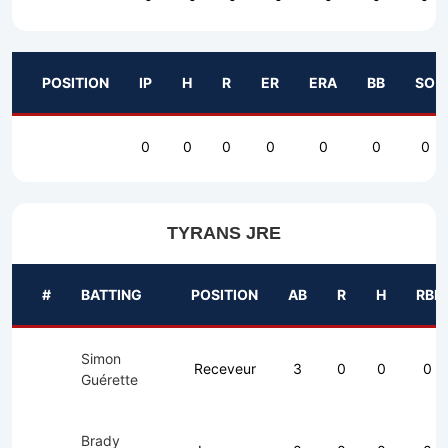
POSITION
IP
H
R
ER
ERA
BB
SO
0
0
0
0
0
0
0
TYRANS JRE
#
BATTING
POSITION
AB
R
H
RBI
Simon
Receveur
3
0
0
0
Guérette
Brady