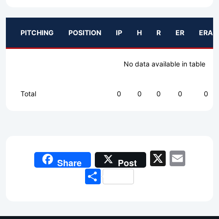
PITCHING
POSITION
IP
H
R
ER
ERA
No data available in table
Total
0
0
0
0
0
X
Emai
Share
Post
Share