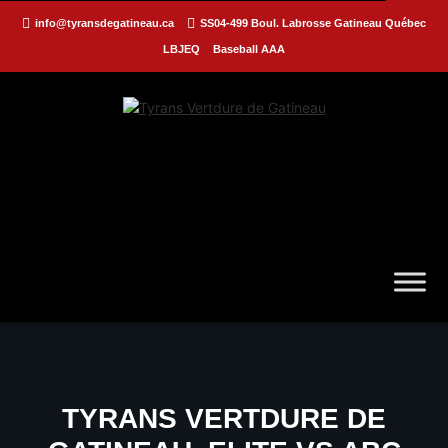
info@tyransdegatineau.ca
SS04-499 Boul. Labrosse Gatineau Québec
LBJEQ
Baseball AAA
TYRANS VERTDURE DE