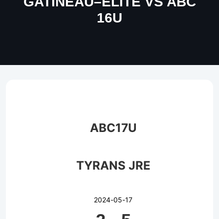
GATINEAU–ELITE VS ABC
16U
ABC17U
TYRANS JRE
2024-05-17