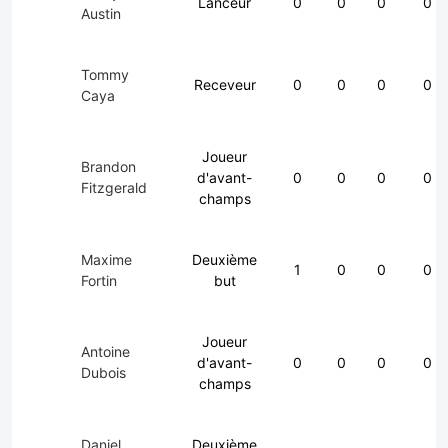
Lanceur
0
0
0
0
Austin
Tommy
Receveur
0
0
0
0
Caya
Joueur
Brandon
d'avant-
0
0
0
0
Fitzgerald
champs
Maxime
Deuxième
1
0
0
0
Fortin
but
Joueur
Antoine
d'avant-
0
0
0
0
Dubois
champs
Daniel
Deuxième