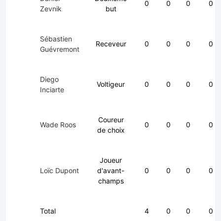
0
0
0
0
Zevnik
but
Sébastien
Receveur
0
0
0
0
Guévremont
Diego
Voltigeur
0
0
0
0
Inciarte
Coureur
Wade Roos
0
0
0
0
de choix
Joueur
Loïc Dupont
d'avant-
0
0
0
0
champs
Total
4
0
0
0