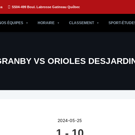
ca
SS04-499 Boul. Labrosse Gatineau Québec
NOS ÉQUIPES
HORAIRE
CLASSEMENT
SPORT-ÉTUDE
GRANBY VS ORIOLES DESJARDI
2024-05-25
1
-
10