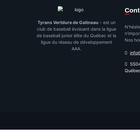
Con
Tyrans Vertdure de Gatineau
– est un
N'hésit
club de baseball évoluant dans la ligue
n'impor
de baseball junior élite du Québec et la
Nos hor
ligue du réseau de développement
AAA.
info
SS04
Québe