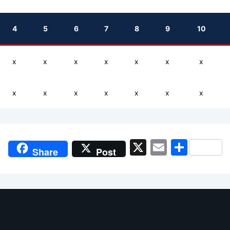
4
5
6
7
8
9
10
x
x
x
x
x
x
x
x
x
x
x
x
x
x
X
Email
Shar
Share
Post