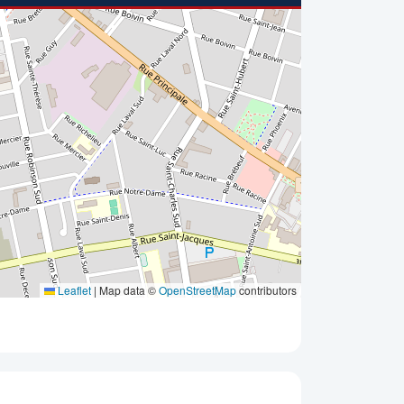
Leaflet
|
Map data ©
OpenStreetMap
contributors