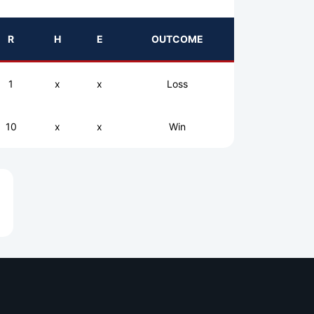
R
H
E
OUTCOME
1
x
x
Loss
10
x
x
Win
e