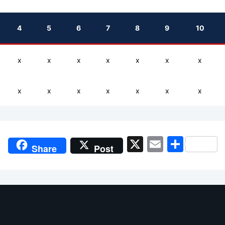
4
5
6
7
8
9
10
x
x
x
x
x
x
x
x
x
x
x
x
x
x
X
Email
Shar
Share
Post