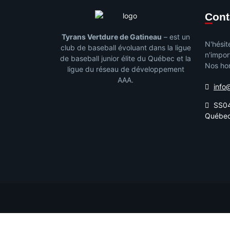
Con
Tyrans Vertdure de Gatineau
– est un
N'hésit
club de baseball évoluant dans la ligue
n'impor
de baseball junior élite du Québec et la
Nos hor
ligue du réseau de développement
AAA.
info
SS04
Québe