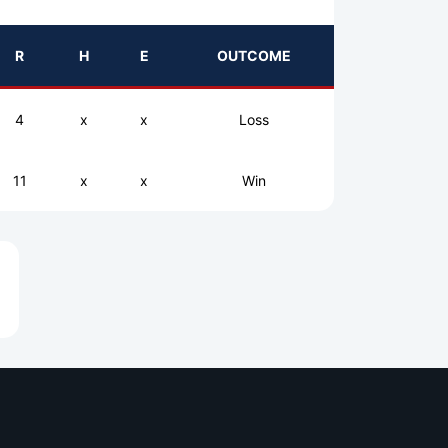
R
H
E
OUTCOME
4
x
x
Loss
11
x
x
Win
e