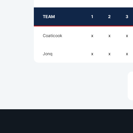
TEAM
1
2
3
Coaticook
x
x
x
Jonq
x
x
x