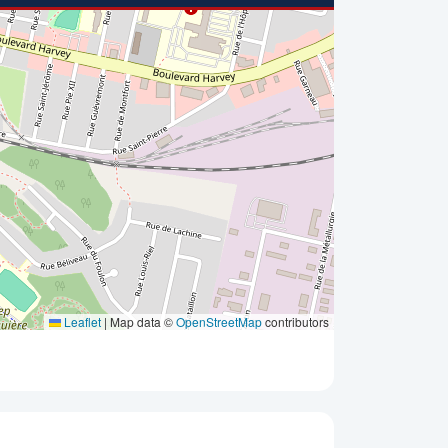
Leaflet
|
Map data ©
OpenStreetMap
contributors