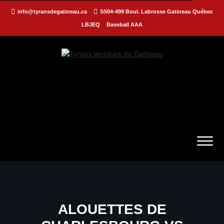
info@tyransdegatineau.ca
SS04-499 Boul. Labrosse Gatineau Québec
LBJEQ
Baseball AAA
ALOUETTES DE