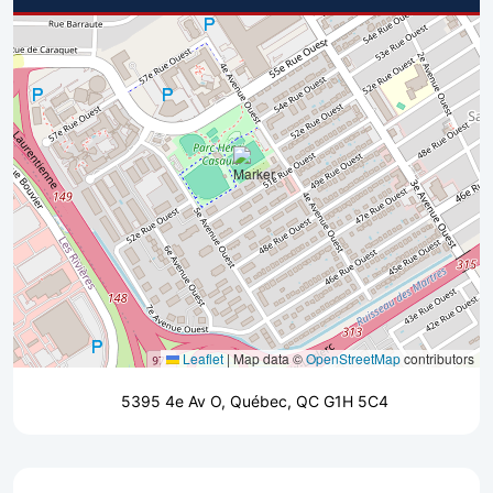
Leaflet
|
Map data ©
OpenStreetMap
contributors
5395 4e Av O, Québec, QC G1H 5C4