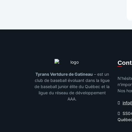
Con
Tyrans Vertdure de Gatineau
– est un
N'hésit
club de baseball évoluant dans la ligue
n'impor
de baseball junior élite du Québec et la
Nos hor
ligue du réseau de développement
AAA.
info
SS04
Québe