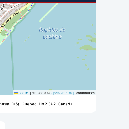
Leaflet
|
Map data ©
OpenStreetMap
contributors
Montreal (06), Quebec, H8P 3K2, Canada