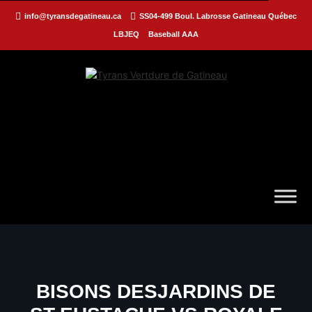
info@tyransdegatineau.ca
SS04-499 Boul. Labrosse Gatineau Québec
LBJEQ
Baseball AAA
BISONS DESJARDINS DE