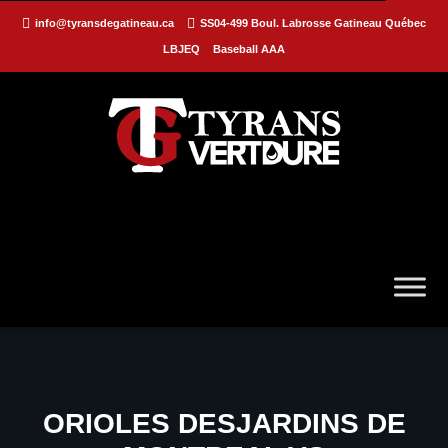
info@tyransdegatineau.ca
SS04-499 Boul. Labrosse Gatineau Québec
LBJEQ
Baseball AAA
ORIOLES DESJARDINS DE