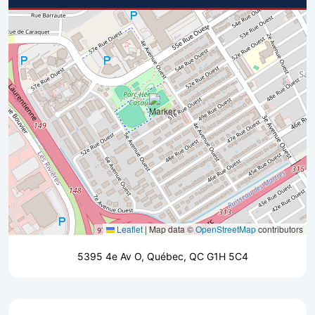
Leaflet
|
Map data ©
OpenStreetMap
contributors
5395 4e Av O, Québec, QC G1H 5C4