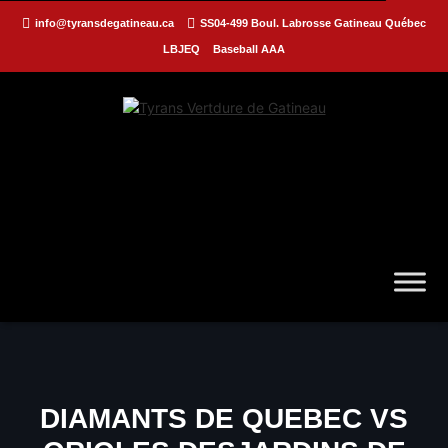
info@tyransdegatineau.ca
SS04-499 Boul. Labrosse Gatineau Québec
LBJEQ
Baseball AAA
DIAMANTS DE QUEBEC VS