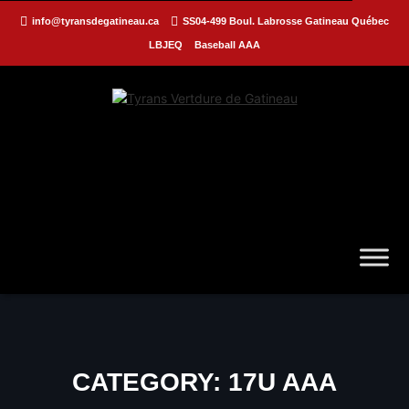
info@tyransdegatineau.ca
SS04-499 Boul. Labrosse Gatineau Québec
LBJEQ
Baseball AAA
CATEGORY:
17U AAA