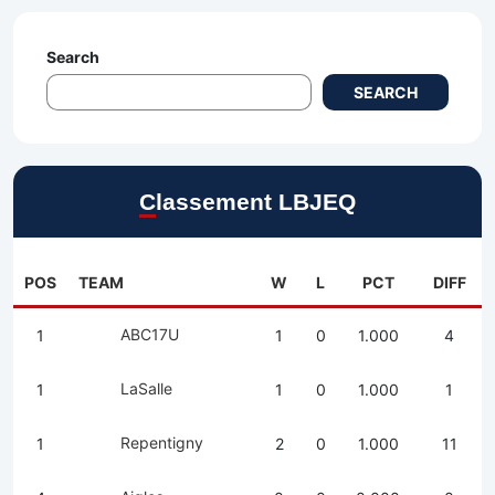
Search
SEARCH
Classement LBJEQ
POS
TEAM
W
L
PCT
DIFF
ABC17U
1
1
0
1.000
4
LaSalle
1
1
0
1.000
1
Repentigny
1
2
0
1.000
11