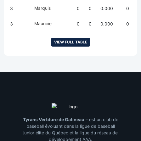
Marquis
3
0
0
0.000
0
Mauricie
3
0
0
0.000
0
VIEW FULL TABLE
Tyrans Vertdure de Gatineau
– est un club de
baseball évoluant dans la ligue de baseball
junior élite du Québec et la ligue du réseau de
développement AAA.