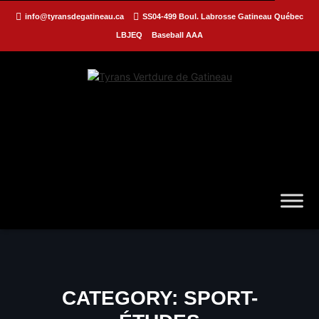
info@tyransdegatineau.ca
SS04-499 Boul. Labrosse Gatineau Québec
LBJEQ
Baseball AAA
CATEGORY:
SPORT-