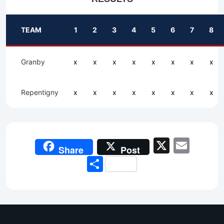
TEAM
1
2
3
4
5
6
7
8
Granby
x
x
x
x
x
x
x
x
Repentigny
x
x
x
x
x
x
x
x
X
Emai
Share
Post
Share