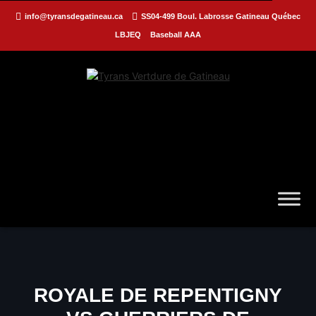
info@tyransdegatineau.ca
SS04-499 Boul. Labrosse Gatineau Québec
LBJEQ
Baseball AAA
ROYALE DE REPENTIGNY