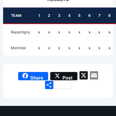
TEAM
1
2
3
4
5
6
7
8
Repentigny
x
x
x
x
x
x
x
x
Montréal
x
x
x
x
x
x
x
x
X
Emai
Share
Post
Share