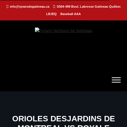
info@tyransdegatineau.ca
SS04-499 Boul. Labrosse Gatineau Québec
LBJEQ
Baseball AAA
ORIOLES DESJARDINS DE