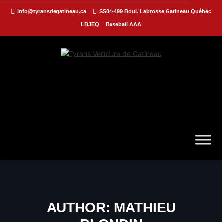
info@tyransdegatineau.ca
SS04-499 Boul. Labrosse Gatineau Québec
LBJEQ
Baseball AAA
AUTHOR:
MATHIEU