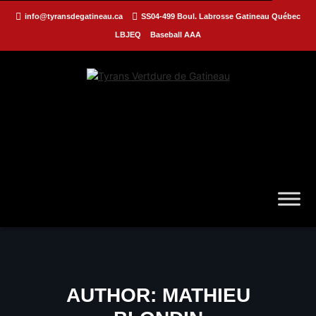
info@tyransdegatineau.ca
SS04-499 Boul. Labrosse Gatineau Québec
LBJEQ
Baseball AAA
AUTHOR:
MATHIEU