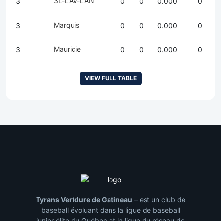
3L-LAV-LAN
3
0
0
0.000
0
Marquis
3
0
0
0.000
0
Mauricie
3
0
0
0.000
0
VIEW FULL TABLE
Tyrans Vertdure de Gatineau
– est un club de
baseball évoluant dans la ligue de baseball
junior élite du Québec et la ligue du réseau de