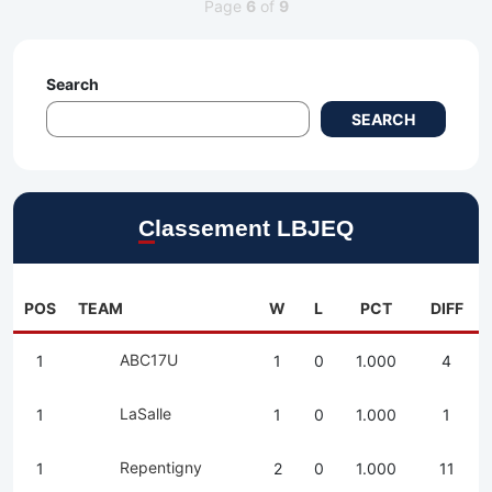
Page
6
of
9
Search
SEARCH
Classement LBJEQ
POS
TEAM
W
L
PCT
DIFF
ABC17U
1
1
0
1.000
4
LaSalle
1
1
0
1.000
1
Repentigny
1
2
0
1.000
11